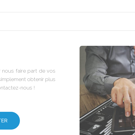
 nous faire part de vos
 simplement obtenir plus
contactez-nous !
TER