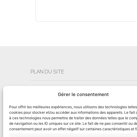
PLAN DU SITE
Qui sommes-nous ?
Gérer le consentement
Que faisons-nous ?
Pour offrir les meilleures expériences, nous utilisons des technologies telle
Notre équipe Altimérienne
cookies pour stocker et/ou accéder aux informations des appareils. Le fait 
Rejoignez-nous
à ces technologies nous permettra de traiter des données telles que le co
de navigation ou les ID uniques sur ce site. Le fait de ne pas consentir ou de
Nos actualités
consentement peut avoir un effet négatif sur certaines caractéristiques et f
Contactez-nous