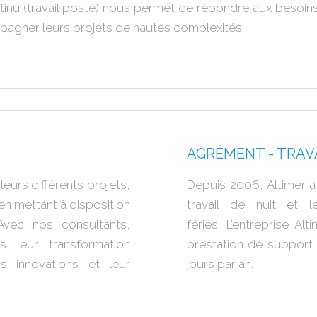
continu (travail posté) nous permet de répondre aux besoi
agner leurs projets de hautes complexités.
AGRÉMENT - TRAV
eurs différents projets,
Depuis 2006, Altimer a 
n mettant à disposition
travail de nuit et l
Avec nos consultants,
fériés.
L’entreprise Al
 leur transformation
prestation de support 
s innovations et leur
jours par an.