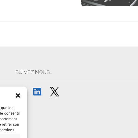
SUIVEZ NOUS…
s que les
de consentir
mportement
 retirer son
onctions.