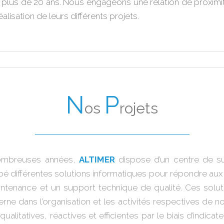
plus de 20 ans. Nous engageons une relation de proximité
isation de leurs différents projets.
N
P
os
rojets
nombreuses années,
ALTIMER
dispose d’un centre de su
pé différentes solutions informatiques pour répondre aux 
ntenance et un support technique de qualité. Ces solut
erne dans l’organisation et les activités respectives de
alitatives, réactives et efficientes par le biais d’indicat