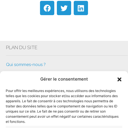
PLAN DU SITE
Qui sommes-nous ?
Que faisons-nous ?
Gérer le consentement
Notre équipe Altimérienne
Rejoignez-nous
Pour offrir les meilleures expériences, nous utilisons des technologies
telles que les cookies pour stocker et/ou accéder aux informations des
Nos actualités
appareils. Le fait de consentir à ces technologies nous permettra de
Contactez-nous
traiter des données telles que le comportement de navigation ou les ID
uniques sur ce site. Le fait de ne pas consentir ou de retirer son
Politique de cookies (UE)
consentement peut avoir un effet négatif sur certaines caractéristiques
et fonctions.
Mentions légales