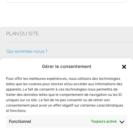
PLAN DU SITE
Qui sommes-nous ?
Que faisons-nous ?
Gérer le consentement
Notre équipe Altimérienne
Rejoignez-nous
Pour offrir les meilleures expériences, nous utilisons des technologies
telles que les cookies pour stocker et/ou accéder aux informations des
Nos actualités
appareils. Le fait de consentir à ces technologies nous permettra de
Contactez-nous
traiter des données telles que le comportement de navigation ou les ID
uniques sur ce site. Le fait de ne pas consentir ou de retirer son
Politique de cookies (UE)
consentement peut avoir un effet négatif sur certaines caractéristiques
et fonctions.
Mentions légales
Fonctionnel
Toujours activé
SUIVEZ NOUS…